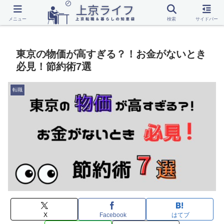
転職
上京
一人暮らし
話題
メニュー
検索
サイドバー
東京の物価が高すぎる？！お金がないとき
必見！節約術7選
転職
X
Facebook
はてブ