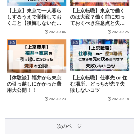
【上京】東京で一人暮ら
【上京転職】東京で働く
しするうえで覚悟してお
のは大変？働く前に知っ
くこと【後悔しないため
ておくべき注意点と失敗
のポイント】
しないコツ
2025.03.06
2025.02.25
上京
上京
【体験談】福井から東京
【上京転職】仕事先 or 住
の引っ越しにかかった費
む場所、どっちが先？失
用大公開！！
敗しないコツ
2025.02.23
2025.02.18
次のページ