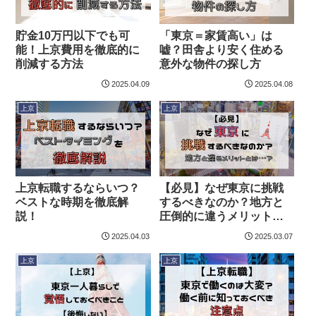
貯金10万円以下でも可
「東京＝家賃高い」は
能！上京費用を徹底的に
嘘？田舎より安く住める
削減する方法
意外な物件の探し方
2025.04.09
2025.04.08
上京
上京
上京転職するならいつ？
【必見】なぜ東京に挑戦
ベストな時期を徹底解
するべきなのか？地方と
説！
圧倒的に違うメリットと
は…？
2025.04.03
2025.03.07
上京
上京