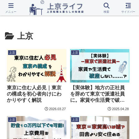
転職
上京
一人暮らし
話題
メニュー
検索
サイドバー
上京
上京
上京
東京に住む人必見｜東京
【実体験】地方の正社員
の構成を初心者向けにわ
を辞めて東京で派遣社員
かりやすく解説
に。家賃や生活費で破産
しないか不安だった話
2026.03.27
2025.04.28
上京
上京