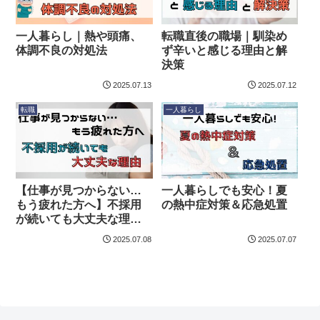
一人暮らし｜熱や頭痛、
転職直後の職場｜馴染め
体調不良の対処法
ず辛いと感じる理由と解
決策
2025.07.13
2025.07.12
転職
一人暮らし
【仕事が見つからない…
一人暮らしでも安心！夏
もう疲れた方へ】不採用
の熱中症対策＆応急処置
が続いても大丈夫な理由
と、次にすべきこと
2025.07.08
2025.07.07