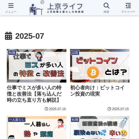
転職
上京
一人暮らし
話題
メニュー
検索
サイドバー
2025-07
転職
話題
仕事でミスが多い人の特
初心者向け：ビットコイ
徴と改善法【落ち込んだ
ン投資の現実
時の立ち直り方も解説】
2025.07.16
2025.07.15
一人暮らし
転職