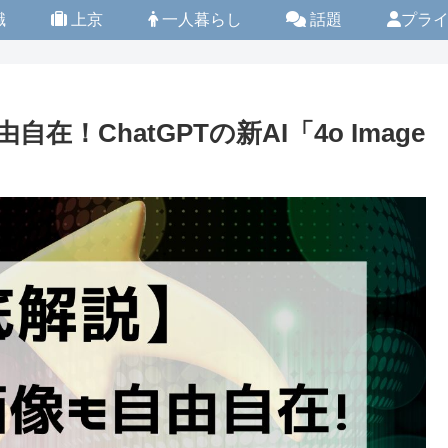
職
上京
一人暮らし
話題
プラ
！ChatGPTの新AI「4o Image