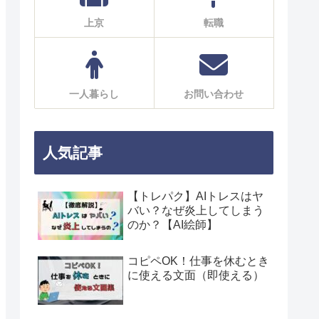
上京
転職
一人暮らし
お問い合わせ
人気記事
【トレパク】AIトレスはヤ
バい？なぜ炎上してしまう
のか？【AI絵師】
コピペOK！仕事を休むとき
に使える文面（即使える）