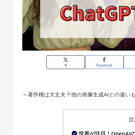
X
Facebook
～著作権は大丈夫？他の画像生成AIとの違い
目
世界が注目！OpenAIの「4