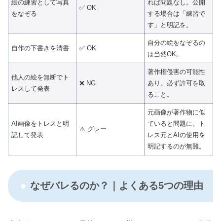
絵の練習として写真
れば問題なし。公開
✅ OK
をなぞる
する場合は「練習で
す」と明記を。
自分の絵をなぞるの
自作の下書きを清書
✅ OK
は当然OK。
著作権侵害の可能性
他人の絵を無断でト
❌ NG
あり。必ず許可を取
レスして発表
ること。
元画像が著作物に似
AI画像をトレスと明
ていると問題に。ト
⚠ グレー
記して発表
レス元とAIの使用を
明記するのが無難。
なぜバレるのか？｜よくある5つの理由