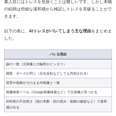
素人目にはトレスを見抜くことは難しいです。しかし本物
の絵師は些細な違和感から検証しトレスを見破ることがで
きます。
以下の表に、
AIトレスがバレてしまう主な理由
をまとめま
した。
バレる理由
線の一致（元画像との輪郭がピッタリ）
構図・ポーズが同じ（左右反転などしても判別される）
背景や装飾がそのままAI画像と一致
画像検索ツール（Google画像検索など）で元画像が見つかる
AI特有の不自然さ（指の本数・顔の歪み・装飾の破綻など）で違和
感が出る