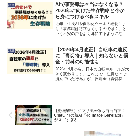
う…」そんな経験、ありませんか？この
AIで事務職は本当になくなる？
話題
記事では趣味がなくても初対Reed
2030年に向けた生存戦略と今か
More...
ら身につけるべきスキル
近年、生成AIや自動化ツールの進化によ
り「事務職は将来なくなるのでは？」と
いう不安の声をよく耳にするようになり
ました。ニュースやSNSでは、AIによっ
てホワイトカラーの仕事が大きく変わる
という予測も増えています。しかし、結
【2026年4月改正】自転車の違反
話題
論から言うと事務職Reed More...
に「青切符」導入｜知らないと罰
金・前科の可能性も
2026年4月から、日本の自転車ルールが大
きく変わります。これまで「注意だけで
済んでいた行為」が、反則金（青切符）
対象になるため、日常的に自転車に乗る
人は特に注意が必要です。「ちょっとス
マホを見ながら運転」「歩道をなんとな
く走る」こうした行Reed More...
【徹底解説】ジブリ風画像も自由自在！
ChatGPTの新AI「4o Image Generator」
がスゴすぎる