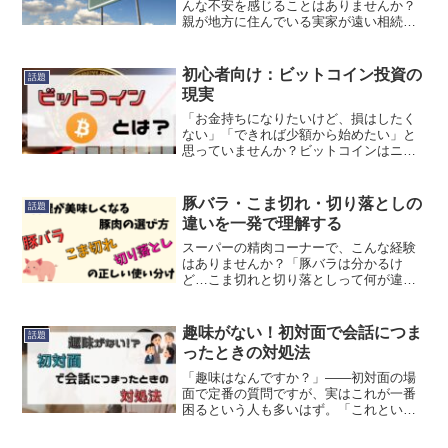
んな不安を感じることはありませんか？
親が地方に住んでいる実家が遠い相続が
発生したらどうすればいいのか分からな
い「東京に住んでいたら相続手続きはで
きないのでは？」と思う人もいるかもし
初心者向け：ビットコイン投資の
話題
れません。結論から言うとReed More...
現実
「お金持ちになりたいけど、損はしたく
ない」「できれば少額から始めたい」と
思っていませんか？ビットコインはニュ
ースでよく聞くけど、本当に儲かるの？
それとも危ないの？この記事では、ビッ
トコイン投資の基本からメリット・デメ
豚バラ・こま切れ・切り落としの
話題
リット、成功例と失敗例、Reed More...
違いを一発で理解する
スーパーの精肉コーナーで、こんな経験
はありませんか？「豚バラは分かるけ
ど…こま切れと切り落としって何が違う
の？」そして気づけば、冷蔵ケースの前
で5分経過。後ろから来た人にプレッシャ
ーを感じて、とりあえず安い方をカゴに
趣味がない！初対面で会話につま
話題
入れる——。実はこの3つReed More...
ったときの対処法
「趣味はなんですか？」――初対面の場
面で定番の質問ですが、実はこれが一番
困るという人も多いはず。「これといっ
た趣味がない…」「正直に“特にないで
す”って言ったら会話が終わってしま