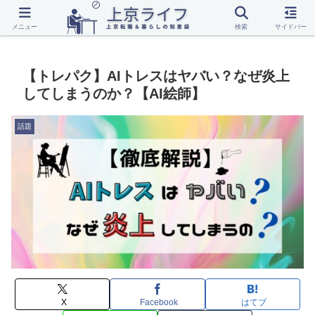
転職
上京
一人暮らし
話題
メニュー
検索
サイドバー
【トレパク】AIトレスはヤバい？なぜ炎上
してしまうのか？【AI絵師】
話題
X
Facebook
はてブ