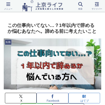
転職
上京
一人暮らし
話題
メニュー
検索
サイドバー
この仕事向いてない…？1年以内で辞める
か悩むあなたへ。諦める前に考えたいこと
転職
X
Facebook
はてブ