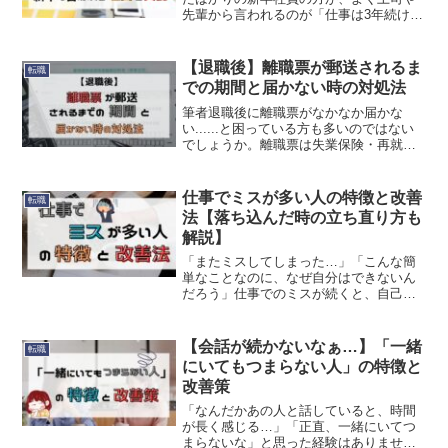
先輩から言われるのが「仕事は3年続け
ろ」という言葉。「なんで3年？」「それ
まで我慢しろってこと？」と疑問に感じ
る方も多いのではないでしょうか。この
【退職後】離職票が郵送されるま
転職
記事では、「仕事は3年Reed More...
での期間と届かない時の対処法
筆者退職後に離職票がなかなか届かな
い......と困っている方も多いのではない
でしょうか。離職票は失業保険・再就職
手当の受給手続きや、転職活動の書類準
備に欠かせない重要書類です。今回は、
離職票が届くまでの目安や届かない原
仕事でミスが多い人の特徴と改善
転職
因・対処法について詳Reed More...
法【落ち込んだ時の立ち直り方も
解説】
「またミスしてしまった…」「こんな簡
単なことなのに、なぜ自分はできないん
だろう」仕事でのミスが続くと、自己嫌
悪に陥ってしまいますよね。でも、ミス
には必ず“原因”があります。＜この記事の
内容でわかること＞・仕事でミスしやす
【会話が続かないなぁ…】「一緒
転職
い人の特徴・具体的なReed More...
にいてもつまらない人」の特徴と
改善策
「なんだかあの人と話していると、時間
が長く感じる…」「正直、一緒にいてつ
まらないな」と思った経験はありません