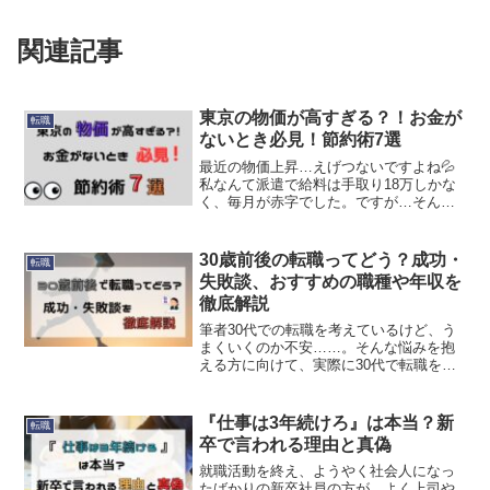
関連記事
東京の物価が高すぎる？！お金が
転職
ないとき必見！節約術7選
最近の物価上昇…えげつないですよね💦
私なんて派遣で給料は手取り18万しかな
く、毎月が赤字でした。ですが…そんな
私でもつい先日100万円貯めることができ
ました！ここでは1年で100万円貯められ
た秘訣についてお教えいたします😆1. 自
30歳前後の転職ってどう？成功・
転職
炊を習慣化Reed More...
失敗談、おすすめの職種や年収を
徹底解説
筆者30代での転職を考えているけど、う
まくいくのか不安……。そんな悩みを抱
える方に向けて、実際に30代で転職を経
験した人たちの正直な声をまとめまし
た。匿名掲示板やX（旧Twitter）で集めた
情報をもとに、転職活動の期間、ハロー
『仕事は3年続けろ』は本当？新
転職
ワークの面接Reed More...
卒で言われる理由と真偽
就職活動を終え、ようやく社会人になっ
たばかりの新卒社員の方が、よく上司や