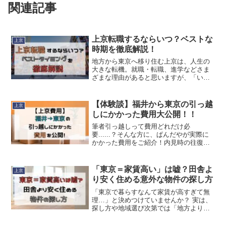
関連記事
上京転職するならいつ？ベストな
上京
時期を徹底解説！
地方から東京へ移り住む上京は、人生の
大きな転機。就職・転職、進学などさま
ざまな理由があると思いますが、「いつ
上京するのがベストなのか？」は多くの
人が迷うポイントではないでしょうか。
本記事では、上京を考えている方向け
【体験談】福井から東京の引っ越
上京
に、タイミング選びのポインReed
しにかかった費用大公開！！
More...
筆者引っ越しって費用どれだけ必
要......？そんな方に、ぱんだやが実際に
かかった費用をご紹介！内見時の往復費
から契約時にかかった金額、引っ越し初
日に買った物の金額など、赤裸々に語っ
ていきますのでぜひご参考にしてくださ
「東京＝家賃高い」は嘘？田舎よ
上京
い。✔ この記事で解決Reed More...
り安く住める意外な物件の探し方
「東京で暮らすなんて家賃が高すぎて無
理…」と決めつけていませんか？ 実は、
探し方や地域選び次第では「地方より安
く」東京で暮らせるケースもあります。
今回は、家賃相場が割高だと思われがち