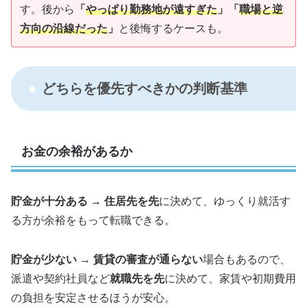
す。後から
「
やっぱり勤務地が遠すぎた
」「
職場と逆
方向の沿線だった
」
と後悔するケースも。
どちらを優先すべきかの判断基準
お金の余裕があるか
貯金が十分ある
→
住居先を先
に決めて、ゆっくり就活す
る方が余裕をもって転職できる。
貯金が少ない
→
賃貸の審査が通らない
場合もあるので、
派遣や契約社員など
就職先を先
に決めて、家賃や初期費用
の負担を安定させるほうが安心。