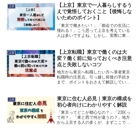
な東京で、意外なお得物件を見つける具
【上京】東京で一人暮らしするう
上京
体的な方法と地域名を紹Reed More...
えで覚悟しておくこと【後悔しな
いためのポイント】
「東京で働きたい！」「都会での生活に
憧れる！」こう思って上京を考えている
人は多いですよね。しかし、実際に東京
で一人暮らしを始めると、地方とは全く
異なる環境に戸惑うことも…。今回は、
上京する前に覚悟しておくべき3つのポイ
【上京転職】東京で働くのは大
上京
ントを詳しく解説しますReed More...
変？働く前に知っておくべき注意
点と失敗しないコツ
地方から東京へ転職したい方へ筆者東京
転職時の注意点、引っ越し前後の手続き
まで、ポイントをおさえて解説していき
ます。ぜひ参考にしてみてください。な
ぜ地元ではなく東京で転職活動？地方か
ら東京への転職を考えるにあたって、採
東京に住む人必見｜東京の構成を
上京
用担当者から「なぜ地元やReed More...
初心者向けにわかりやすく解説
「東京ってどこが都心なの？」「23区っ
て何？」「東と西で何が違うの？」地方
から上京する人の多くが、まずここでつ
まずきます。実際、東京は世界的に見て
も特殊な構造をしており、初めての人に
は非常に分かりづらい都市です。この記