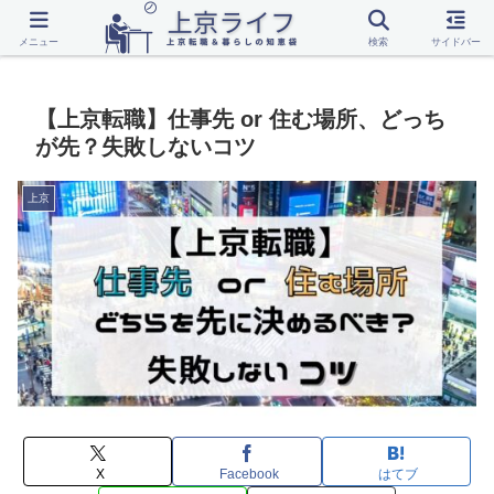
転職
上京
一人暮らし
話題
メニュー
検索
サイドバー
【上京転職】仕事先 or 住む場所、どっち
が先？失敗しないコツ
上京
X
Facebook
はてブ