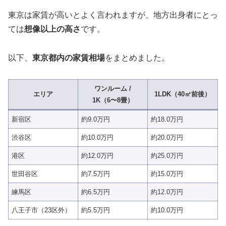
東京は家賃が高いとよく言われますが、地方出身者にとっ
ては
想像以上の高さ
です。
以下、
東京都内の家賃相場
をまとめました。
ワンルーム /
エリア
1LDK（40㎡前後）
1K（6〜8畳）
新宿区
約9.0万円
約18.0万円
渋谷区
約10.0万円
約20.0万円
港区
約12.0万円
約25.0万円
世田谷区
約7.5万円
約15.0万円
練馬区
約6.5万円
約12.0万円
八王子市（23区外）
約5.5万円
約10.0万円