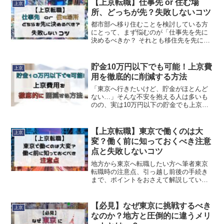
【上京転職】仕事先 or 住む場
上京
い。✔ この記事で解決Reed More...
所、どっちが先？失敗しないコツ
都市部へ移り住むことを検討している方
にとって、まず悩むのが「仕事先を先に
決めるべきか？ それとも移住先を先に決
めるべきか？」という問題。どちらから
動いたらスムーズに進むのか、迷います
よね。そこで今回は、「仕事先を決めて
貯金10万円以下でも可能！上京費
上京
から上京する」「移住先Reed More...
用を徹底的に削減する方法
「東京へ行きたいけど、貯金がほとんど
ない…」そんな不安を抱える人は多いも
のの、実は10万円以下の貯金でも上京を
成功させている人が珍しくありません。
ポイントは、“初期費用を最小限に抑える
具体的なやり方”と“仕事探しの戦略”。本
【上京転職】東京で働くのは大
上京
記事では、実践しReed More...
変？働く前に知っておくべき注意
点と失敗しないコツ
地方から東京へ転職したい方へ筆者東京
転職時の注意点、引っ越し前後の手続き
まで、ポイントをおさえて解説していき
ます。ぜひ参考にしてみてください。な
ぜ地元ではなく東京で転職活動？地方か
ら東京への転職を考えるにあたって、採
【必見】なぜ東京に挑戦するべき
上京
用担当者から「なぜ地元やReed More...
なのか？地方と圧倒的に違うメリ