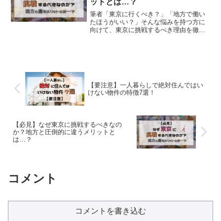
ットとは…？
筆者「東京に行くべき？」「地方で働い
たほうがいい？」そんな悩みを持つ方に
向けて、東京に挑戦するべき理由を徹底
解説！✅ 競争が激しいからこそ成長でき
る！✅ 優秀な人が集まり、最新の情報が
手に入る！✅ 地方では得られない「チャ
ンス」をつかめる！Reed More...
【要注意】一人暮らしで絶対住んではい
けない物件の特徴7選！
【必見】なぜ東京に挑戦するべきなの
か？地方と圧倒的に違うメリットと
は…？
コメント
コメントを書き込む